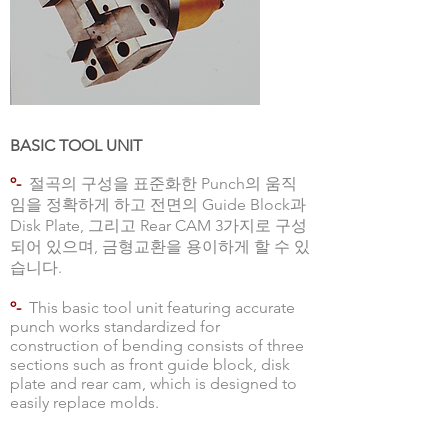
BASIC TOOL UNIT
º-
절곡의 구성을 표준화한 Punch의 움직
임을 정확하게 하고 전면의 Guide Block과
Disk Plate, 그리고 Rear CAM 3가지로 구성
되어 있으며, 금형교환을 용이하게 할 수 있
습니다.
º-
This basic tool unit featuring accurate
punch works standardized for
construction of bending consists of three
sections such as front guide block, disk
plate and rear cam, which is designed to
easily replace molds.