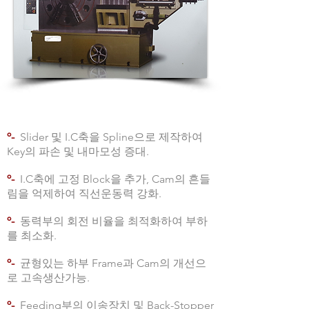
º-
Slider 및 I.C축을 Spline으로 제작하여
Key의 파손 및 내마모성 증대.
º-
I.C축에 고정 Block을 추가, Cam의 흔들
림을 억제하여 직선운동력 강화.
º-
동력부의 회전 비율을 최적화하여 부하
를 최소화.
º-
균형있는 하부 Frame과 Cam의 개선으
로 고속생산가능.
º-
Feeding부의 이송장치 및 Back-Stopper