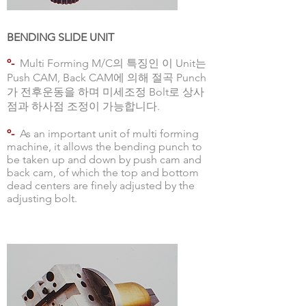
BENDING SLIDE UNIT
º-
Multi Forming M/C의 특징인 이 Unit는
Push CAM, Back CAM에 의해 절곡 Punch
가 전후운동을 하며 미세조정 Bolt로 상사
점과 하사점 조정이 가능합니다.
º-
As an important unit of multi forming
machine, it allows the bending punch to
be taken up and down by push cam and
back cam, of which the top and bottom
dead centers are finely adjusted by the
adjusting bolt.